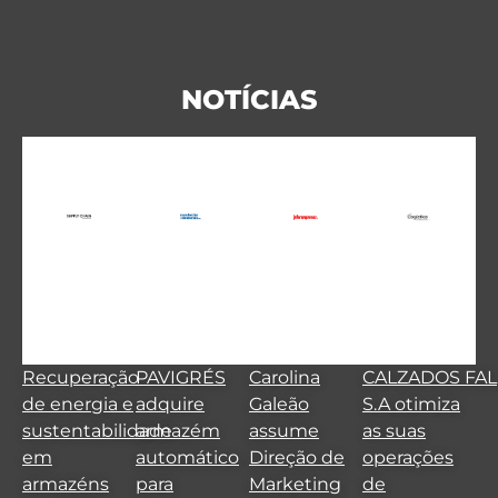
NOTÍCIAS
Recuperação
PAVIGRÉS
Carolina
CALZADOS FAL
de energia e
adquire
Galeão
S.A otimiza
sustentabilidade
armazém
assume
as suas
em
automático
Direção de
operações
armazéns
para
Marketing
de