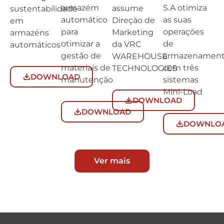
S.A otimiza
armazém
assume
sustentabilidade
as suas
automático
Direção de
em
operações
para
Marketing
armazéns
de
otimizar a
da VRC
automáticos
armazenamen
gestão de
WAREHOUSE
com três
materiais de
TECHNOLOGIES
DOWNLOAD
sistemas
manutenção
Mini-Load
DOWNLOAD
DOWNLOAD
DOWNLO
Ver mais