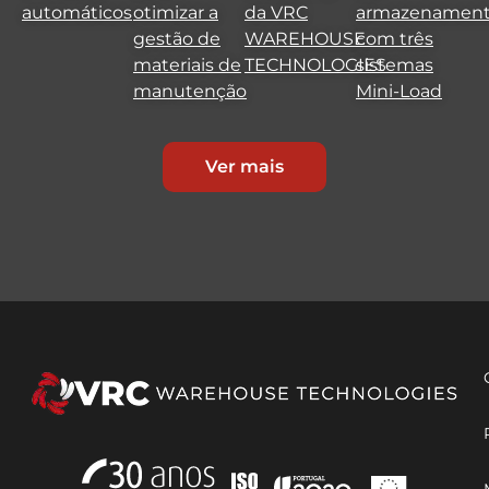
automáticos
otimizar a
da VRC
armazenamen
gestão de
WAREHOUSE
com três
materiais de
TECHNOLOGIES
sistemas
manutenção
Mini-Load
Ver mais