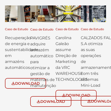
Caso de Estudo
Caso de Estudo
Caso de Estudo
Caso de Estudo
Recuperação
Carolina
CALZADOS FAL
PAVIGRÉS
de energia e
Galeão
S.A otimiza
adquire
sustentabilidade
assume
as suas
armazém
em
Direção de
operações
automático
armazéns
Marketing
de
para
automáticos
da VRC
armazenamen
otimizar a
WAREHOUSE
com três
gestão de
TECHNOLOGIES
sistemas
materiais de
DOWNLOAD
Mini-Load
manutenção
DOWNLOAD
DOWNLO
DOWNLOAD